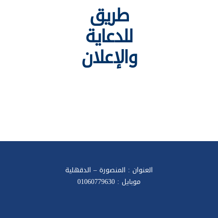
طريق
للدعاية
والإعلان
العنوان : المنصورة – الدقهلية
موبايل : 01060779630