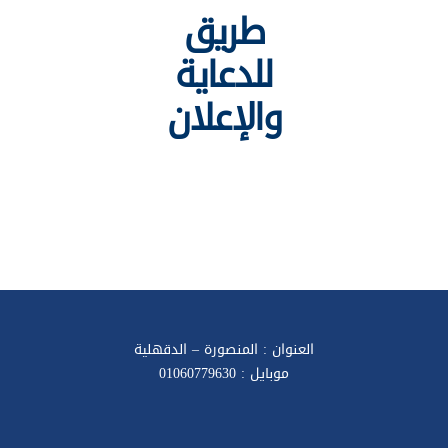
طريق
للدعاية
والإعلان
العنوان : المنصورة – الدقهلية
موبايل : 01060779630