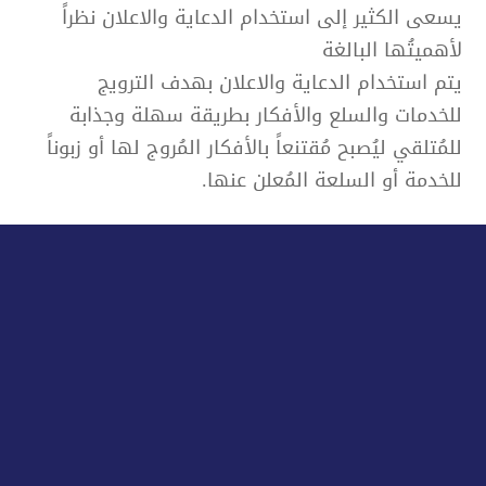
يسعى الكثير إلى استخدام الدعاية والاعلان نظراً
لأهميتُها البالغة
يتم استخدام الدعاية والاعلان بهدف الترويج
للخدمات والسلع والأفكار بطريقة سهلة وجذابة
للمُتلقي ليُصبح مُقتنعاً بالأفكار المُروج لها أو زبوناً
للخدمة أو السلعة المُعلن عنها.
التعريف بمُميزات السلعة أو الخدمة:
يتم استخدام الدعاية والاعلان بهدف تعريف الجُمهور
بالخدمة